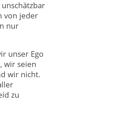
s unschätzbar
n von jeder
n nur
ir unser Ego
, wir seien
d wir nicht.
ller
eid zu