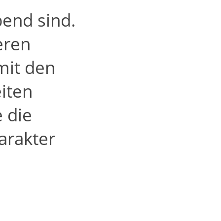
bend sind.
eren
mit den
iten
 die
arakter