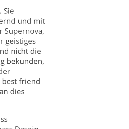
 Sie
dernd und mit
er Supernova,
r geistiges
ind nicht die
tig bekunden,
der
best friend
man dies
.
ss