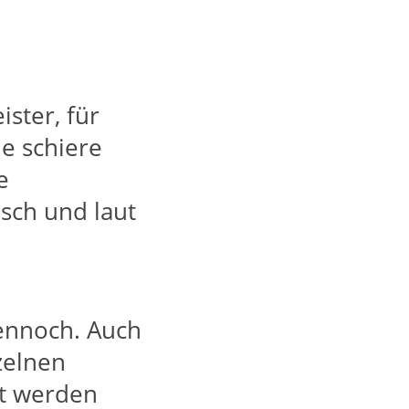
ister, für
e schiere
e
isch und laut
ennoch. Auch
zelnen
ft werden