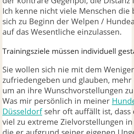
der konträre Gegenpol, die Distanz 
Ich kenne nicht viele Menschen die b
sich zu Beginn der Welpen / Hunde
auf das Wesentliche einzulassen.
Trainingsziele müssen individuell ges
Sie wollen sich nie mit dem Wenige
zufriedengeben und glauben, mehr
um an ihre Wunschvorstellungen zu
Was mir persönlich in meiner
Hunde
Düsseldorf
sehr oft auffällt ist, das
viel zu extreme Zielvorstellungen in 
die er aufgrund seiner eigenen Ung