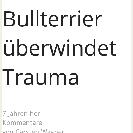
Bullterrier
überwindet
Trauma
7 Jahren her
Kommentare
von
Carsten Wagner