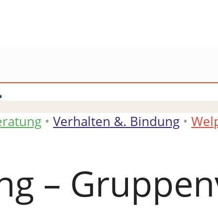
eratung
•
Verhalten &. Bindung
•
Wel
ng – Gruppen