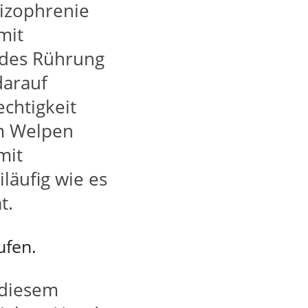
izophrenie
mit
des Rührung
darauf
chtigkeit
om Welpen
mit
läufig wie es
t.
ufen.
n diesem