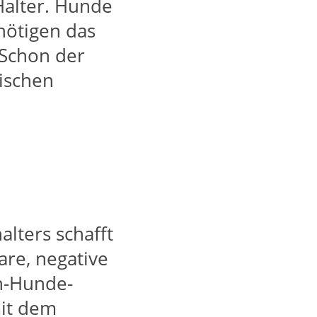
Halter. Hunde
nötigen das
. Schon der
ischen
lters schafft
re, negative
h-Hunde-
mit dem