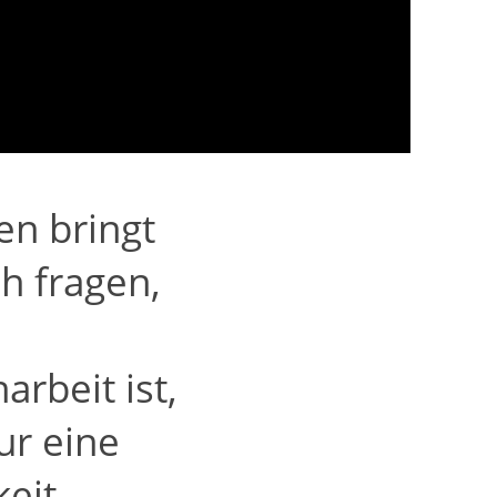
en bringt
h fragen,
rbeit ist,
ur eine
keit …