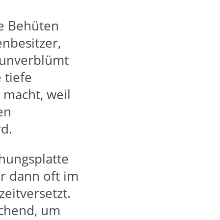
he Behüten
nbesitzer,
 unverblümt
 tiefe
macht, weil
en
d.
ehungsplatte
r dann oft im
eitversetzt.
ichend, um