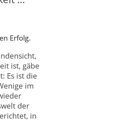
en Erfolg.
ndensicht,
it ist, gäbe
 Es ist die
Wenige im
wieder
swelt der
richtet, in